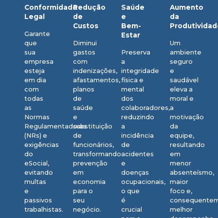
Conformidade
Redução
Saúde
Aumento
Legal
de
e
da
Custos
Bem-
Produtividad
Garante
Estar
que
Diminui
Um
sua
gastos
Preserva
ambiente
empresa
com
a
seguro
esteja
indenizações,
integridade
e
em dia
afastamentos,
física e
saudável
com
planos
mental
eleva a
todas
de
dos
moral e
as
saúde
colaboradores,
a
Normas
e
reduzindo
motivação
Regulamentadoras
substituição
a
da
(NRs) e
de
incidência
equipe,
exigências
funcionários,
de
resultando
do
transformando
acidentes
em
eSocial,
prevenção
e
menor
evitando
em
doenças
absenteísmo,
multas
economia
ocupacionais,
maior
e
para o
o que
foco e,
passivos
seu
é
consequentem
trabalhistas.
negócio.
crucial
melhor