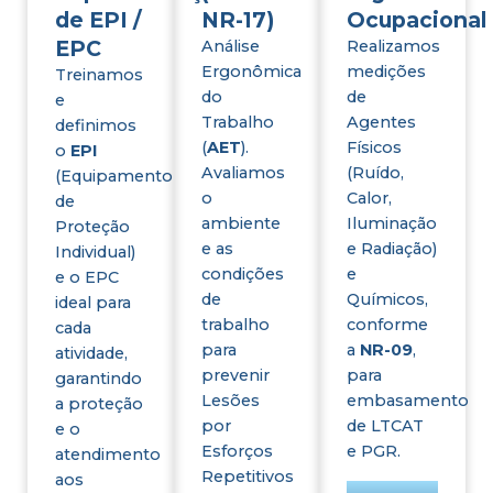
de EPI /
NR-17)
Ocupacional
EPC
Análise
Realizamos
Ergonômica
medições
Treinamos
do
de
e
Trabalho
Agentes
definimos
(
AET
).
Físicos
o
EPI
Avaliamos
(Ruído,
(Equipamento
o
Calor,
de
ambiente
Iluminação
Proteção
e as
e Radiação)
Individual)
condições
e
e o EPC
de
Químicos,
ideal para
trabalho
conforme
cada
para
a
NR-09
,
atividade,
prevenir
para
garantindo
Lesões
embasamento
a proteção
por
de LTCAT
e o
Esforços
e PGR.
atendimento
Repetitivos
aos