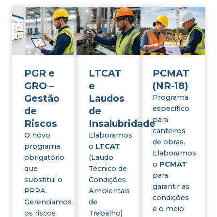
PGR e
LTCAT
PCMAT
GRO –
e
(NR-18)
Gestão
Laudos
Programa
específico
de
de
para
Riscos
Insalubridade
canteiros
O novo
Elaboramos
de obras.
programa
o
LTCAT
Elaboramos
obrigatório
(Laudo
o
PCMAT
que
Técnico de
para
substitui o
Condições
garantir as
PPRA.
Ambientais
condições
Gerenciamos
de
e o meio
os riscos
Trabalho)