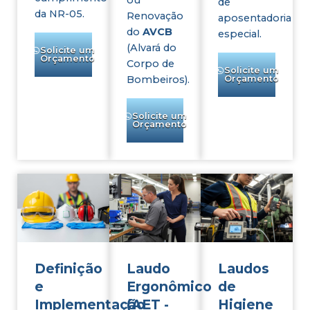
ou
de
da NR-05.
Renovação
aposentadoria
do
AVCB
especial.
(Alvará do
Solicite um
Orçamento
Corpo de
Solicite um
Orçamento
Bombeiros).
Solicite um
Orçamento
Definição
Laudo
Laudos
e
Ergonômico
de
Implementação
(AET -
Higiene