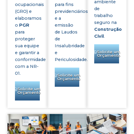
ambiente
ocupacionais
para fins
de
(GRO) e
previdenciários
trabalho
elaboramos
e a
seguro na
o
PGR
emissão
Construção
para
de Laudos
Civil
.
proteger
de
sua equipe
Insalubridade
Solicite um
e garantir a
e
Orçamento
conformidade
Periculosidade.
com a NR-
01.
Solicite um
Orçamento
Solicite um
Orçamento