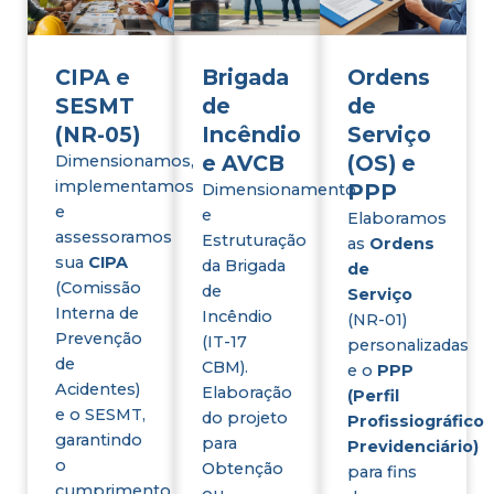
CIPA e
Brigada
Ordens
SESMT
de
de
(NR-05)
Incêndio
Serviço
e AVCB
(OS) e
Dimensionamos,
implementamos
PPP
Dimensionamento
e
e
Elaboramos
assessoramos
Estruturação
as
Ordens
sua
CIPA
da Brigada
de
(Comissão
de
Serviço
Interna de
Incêndio
(NR-01)
Prevenção
(IT-17
personalizadas
de
CBM).
e o
PPP
Acidentes)
Elaboração
(Perfil
e o SESMT,
do projeto
Profissiográfico
garantindo
para
Previdenciário)
o
Obtenção
para fins
cumprimento