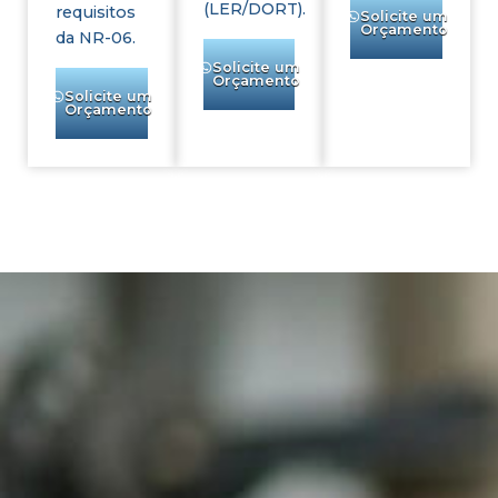
(LER/DORT).
requisitos
Solicite um
Orçamento
da NR-06.
Solicite um
Orçamento
Solicite um
Orçamento