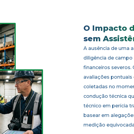
O Impacto de
sem Assistê
A ausência de uma as
diligência de campo
financeiros severos.
avaliações pontuais
coletadas no momen
condução técnica qua
técnico em perícia tr
basear em alegações
medição equivocada