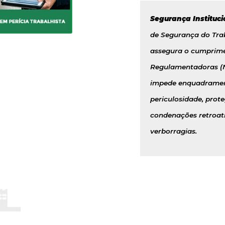
Segurança Instituci
de Segurança do Tra
assegura o cumprime
Regulamentadoras (N
impede enquadrament
periculosidade, prot
condenações retroati
verborragias.