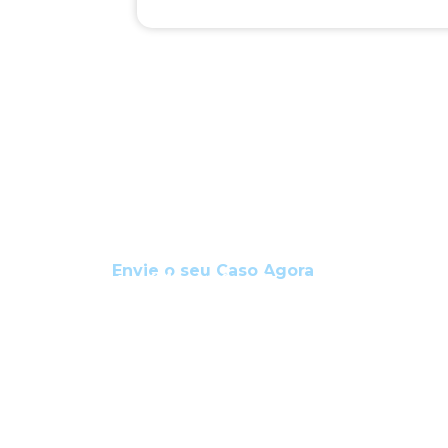
Envie o seu Caso Agora
Análise técnica preliminar 
absoluta.