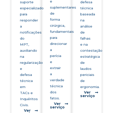
e
suporte
defesa
suplementares
especializado
técnica
de
para
baseada
forma
responder
na
cirúrgica,
a
análise
fundamentais
notificações
de
para
do
falhas
direcionar
MPT,
e na
a
auxiliando
contestação
perícia
na
estratégica
e
regularização
de
extrair
e
laudos
a
defesa
periciais
verdade
técnica
de
técnica
em
ergonomia.
dos
Ver
TACs e
serviço
fatos.
Inquéritos
Ver
Civis.
serviço
Ver