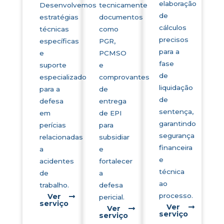
elaboração
Desenvolvemos
tecnicamente
de
estratégias
documentos
cálculos
técnicas
como
precisos
específicas
PGR,
para a
e
PCMSO
fase
suporte
e
de
especializado
comprovantes
liquidação
para a
de
de
defesa
entrega
sentença,
em
de EPI
garantindo
perícias
para
segurança
relacionadas
subsidiar
financeira
a
e
e
acidentes
fortalecer
técnica
de
a
ao
trabalho.
defesa
processo.
Ver
pericial.
serviço
Ver
Ver
serviço
serviço