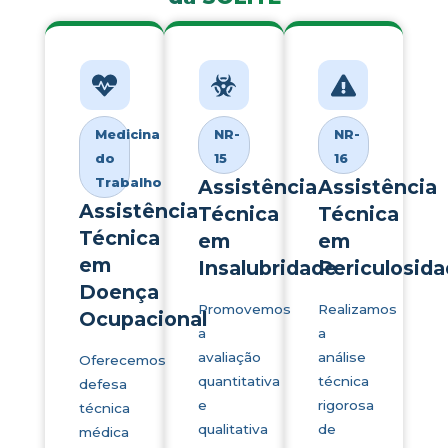
Medicina
NR-
NR-
do
15
16
Trabalho
Assistência
Assistência
Assistência
Técnica
Técnica
Técnica
em
em
em
Insalubridade
Periculosid
Doença
Promovemos
Realizamos
Ocupacional
a
a
avaliação
análise
Oferecemos
quantitativa
técnica
defesa
e
rigorosa
técnica
qualitativa
de
médica