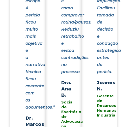
escopo.
e
implicação.
A
como
Facilitou
perícia
comprovar
tomada
ficou
rotina/pausas.
de
muito
Reduziu
decisão
mais
retrabalho
e
objetiva
e
condução
e
evitou
estratégica
a
contradições
antes
narrativa
no
da
técnica
processo
perícia.
ficou
Dra.
Joanes
coerente
Ana
N.
com
B.
Gerente
os
de
Sócia
Recursos
documentos.”
de
Humanos
Escritório
Industrial
de
Dr.
Advocacia
Marcos
na