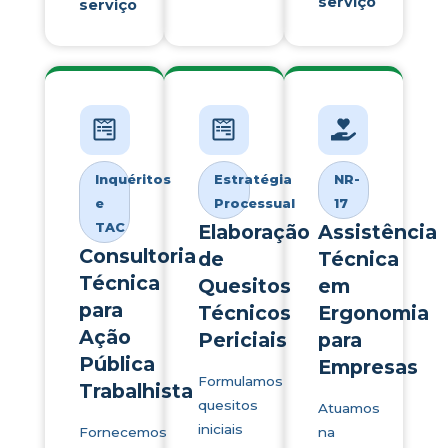
serviço
serviço
Inquéritos
Estratégia
NR-
e
Processual
17
TAC
Elaboração
Assistência
Consultoria
de
Técnica
Técnica
Quesitos
em
para
Técnicos
Ergonomia
Ação
Periciais
para
Pública
Empresas
Formulamos
Trabalhista
quesitos
Atuamos
iniciais
Fornecemos
na