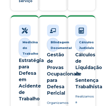
serviço
Medicina
Blindagem
Cálculos
do
Documental
Judiciais
Trabalho
Gestão
Cálculos
Estratégia
de
de
para
Provas
Liquidação
Defesa
Ocupacionais
de
em
para
Sentença
Acidente
Defesa
Trabalhista
de
Pericial
Realizamos
Trabalho
a
Organizamos