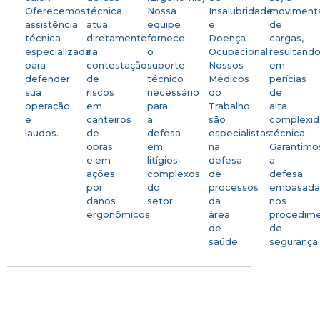
Oferecemos
técnica
Nossa
Insalubridade
moviment
assistência
atua
equipe
e
de
técnica
diretamente
fornece
Doença
cargas,
especializada
na
o
Ocupacional.
resultand
para
contestação
suporte
Nossos
em
defender
de
técnico
Médicos
perícias
sua
riscos
necessário
do
de
operação
em
para
Trabalho
alta
e
canteiros
a
são
complexi
laudos.
de
defesa
especialistas
técnica.
obras
em
na
Garantimo
e em
litígios
defesa
a
ações
complexos
de
defesa
por
do
processos
embasad
danos
setor.
da
nos
ergonômicos.
área
procedim
de
de
saúde.
segurança