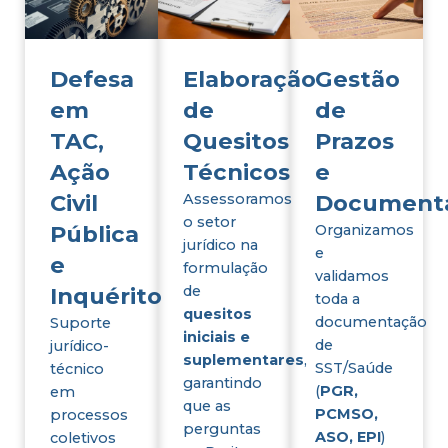
Defesa
Elaboração
Gestão
em
de
de
TAC,
Quesitos
Prazos
Ação
Técnicos
e
Civil
Document
Assessoramos
o setor
Pública
Organizamos
jurídico na
e
e
formulação
validamos
Inquérito
de
toda a
quesitos
documentação
Suporte
iniciais e
de
jurídico-
suplementares
,
SST/Saúde
técnico
garantindo
(
PGR,
em
que as
PCMSO,
processos
perguntas
ASO, EPI
)
coletivos