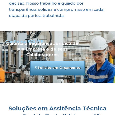
decisão. Nosso trabalho é guiado por
transparência, solidez e compromisso em cada
etapa da perícia trabalhista.
Confie na SOLITE
Garanta a Segurança Jurídica de
sua Empresa e de seus
Colaboradores
Solicite um Orçamento
Soluções em Assitência Técnica