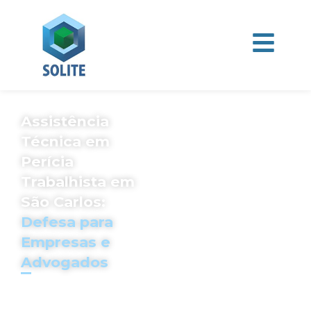
Assistência
Técnica em
Perícia
Trabalhista em
São Carlos:
Defesa para
Empresas e
Advogados
A SOLITE oferece
assistência técnica