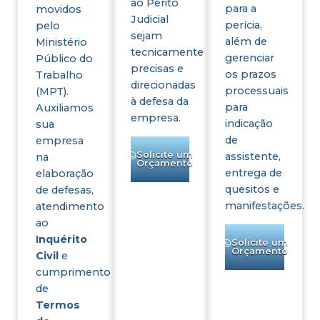
ao Perito
para a
movidos
Judicial
perícia,
pelo
sejam
além de
Ministério
tecnicamente
gerenciar
Público do
precisas e
os prazos
Trabalho
direcionadas
processuais
(MPT).
à defesa da
para
Auxiliamos
empresa.
indicação
sua
de
empresa
Solicite um
assistente,
na
Orçamento
entrega de
elaboração
quesitos e
de defesas,
manifestações.
atendimento
ao
Inquérito
Solicite um
Orçamento
Civil
e
cumprimento
de
Termos