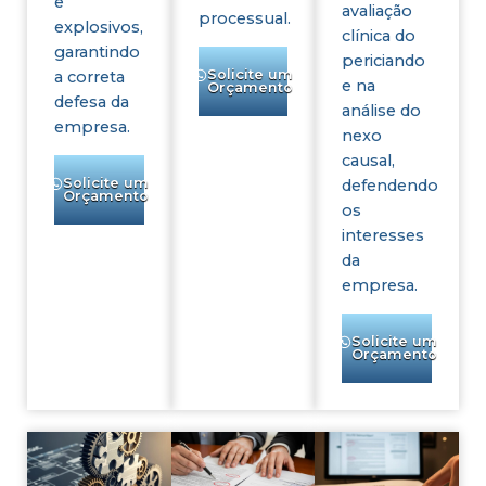
e
avaliação
processual.
explosivos,
clínica do
garantindo
periciando
Solicite um
a correta
e na
Orçamento
defesa da
análise do
empresa.
nexo
causal,
Solicite um
defendendo
Orçamento
os
interesses
da
empresa.
Solicite um
Orçamento