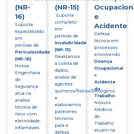
(NR-
(NR-15)
Ocupacion
16)
e
Suporte
completo
Acidente
Suporte
em
especializado
Defesa
perícias de
em
técnica em
Insalubridade
perícias de
processos
(NR-15)
.
Periculosidade
envolvendo
Realizamos
(NR-16)
.
Doença
a coleta de
Nossa
Ocupacional
dados,
Engenharia
e
análise de
de
Acidente
agentes
Segurança
do
químicos/físicos/biológicos
atua na
Trabalho
.
e
análise
Nossos
elaboramos
técnica de
Médicos
pareceres
risco com
do
técnicos
eletricidade,
Trabalho
para a
inflamáveis
atuam na
defesa