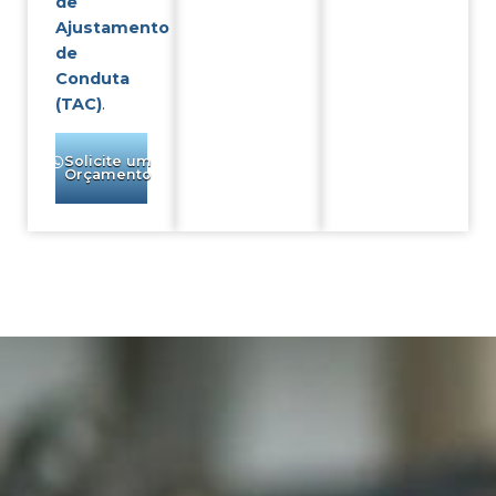
de
Ajustamento
de
Conduta
(TAC)
.
Solicite um
Orçamento