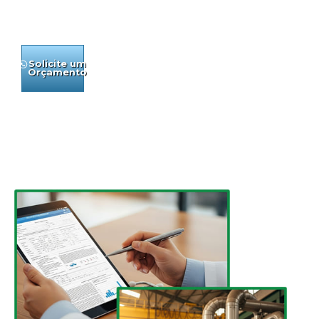
escritórios de
advocacia.
Solicite um
Conheça
Orçamento
Nossos
Serviços