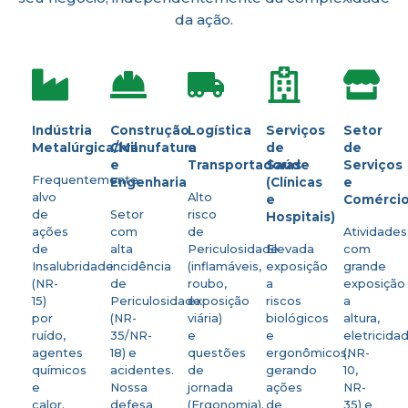
da ação.
Indústria
Construção
Logística
Serviços
Setor
Metalúrgica/Manufatura
Civil
e
de
de
e
Transportadoras
Saúde
Serviços
Frequentemente
Engenharia
(Clínicas
e
alvo
Alto
e
Comérci
de
Setor
risco
Hospitais)
ações
com
de
Atividades
de
alta
Periculosidade
Elevada
com
Insalubridade
incidência
(inflamáveis,
exposição
grande
(NR-
de
roubo,
a
exposição
15)
Periculosidade
exposição
riscos
a
por
(NR-
viária)
biológicos
altura,
ruído,
35/NR-
e
e
eletricida
agentes
18) e
questões
ergonômicos,
(NR-
químicos
acidentes.
de
gerando
10,
e
Nossa
jornada
ações
NR-
calor.
defesa
(Ergonomia).
de
35) e