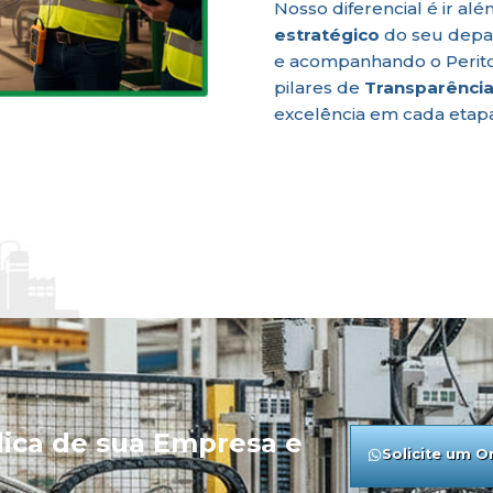
Nosso diferencial é ir a
estratégico
do seu depar
e acompanhando o Perito 
pilares de
Transparência
excelência em cada etapa
dica de sua Empresa e
Solicite um 