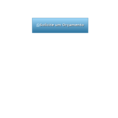
relativas a
Insalubridade
,
Periculos
legalmente sua empresa com base e
Solicite um Orçamento
Conheça No