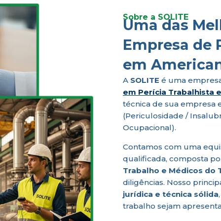
Sobre a SOLITE
Uma das Mel
Empresa de P
em America
A
SOLITE
é uma empresa
em Perícia Trabalhista
técnica de sua empresa 
(Periculosidade / Insalu
Ocupacional).
Contamos com uma equipe
qualificada, composta p
Trabalho e Médicos do 
diligências. Nosso princi
jurídica e técnica sólida
trabalho sejam apresenta