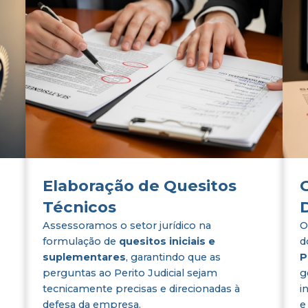
Elaboração de Quesitos
Técnicos
Assessoramos o setor jurídico na
O
formulação de
quesitos iniciais e
d
suplementares
, garantindo que as
P
perguntas ao Perito Judicial sejam
g
tecnicamente precisas e direcionadas à
i
defesa da empresa.
e