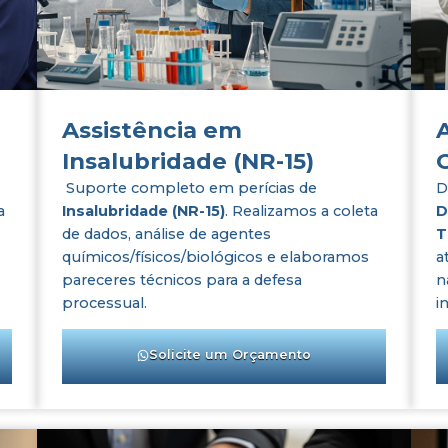
Assistência em
Insalubridade (NR-15)
Suporte completo em perícias de
D
a
Insalubridade (NR-15)
. Realizamos a coleta
D
de dados, análise de agentes
T
químicos/físicos/biológicos e elaboramos
a
pareceres técnicos para a defesa
n
processual.
i
Solicite um Orçamento