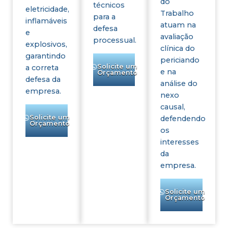
do
técnicos
eletricidade,
Trabalho
para a
inflamáveis
atuam na
defesa
e
avaliação
processual.
explosivos,
clínica do
garantindo
periciando
Solicite um
a correta
e na
Orçamento
defesa da
análise do
empresa.
nexo
causal,
Solicite um
defendendo
Orçamento
os
interesses
da
empresa.
Solicite um
Orçamento