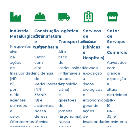
Indústria
Construção
Logística
Serviços
Setor
Metalúrgica/Manufatura
Civil
e
de
de
e
Transportadoras
Saúde
Serviços
Frequentemente
Engenharia
(Clínicas
e
alvo
Alto
e
Comérci
de
Setor
risco
Hospitais)
ações
com
de
Atividades
de
alta
Periculosidade
Elevada
com
Insalubridade
incidência
(inflamáveis,
exposição
grande
(NR-
de
roubo,
a
exposição
15)
Periculosidade
exposição
riscos
a
por
(NR-
viária)
biológicos
altura,
ruído,
35/NR-
e
e
eletricida
agentes
18) e
questões
ergonômicos,
(NR-
químicos
acidentes.
de
gerando
10,
e
Nossa
jornada
ações
NR-
calor.
defesa
(Ergonomia).
de
35) e
Oferecemos
técnica
Nossa
Insalubridade
moviment