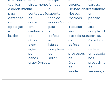
assistência
atua
equipe
e
de
técnica
diretamente
fornece
Doença
cargas,
especializada
na
o
Ocupacional.
resultand
para
contestação
suporte
Nossos
em
defender
de
técnico
Médicos
perícias
sua
riscos
necessário
do
de
operação
em
para
Trabalho
alta
e
canteiros
a
são
complexi
laudos.
de
defesa
especialistas
técnica.
obras
em
na
Garantimo
e em
litígios
defesa
a
ações
complexos
de
defesa
por
do
processos
embasad
danos
setor.
da
nos
ergonômicos.
área
procedim
de
de
saúde.
segurança