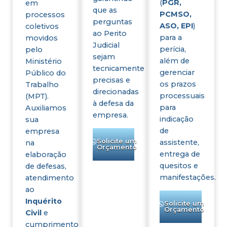
(
PGR,
em
que as
PCMSO,
processos
perguntas
ASO, EPI
)
coletivos
ao Perito
para a
movidos
Judicial
perícia,
pelo
sejam
além de
Ministério
tecnicamente
gerenciar
Público do
precisas e
os prazos
Trabalho
direcionadas
processuais
(MPT).
à defesa da
para
Auxiliamos
empresa.
indicação
sua
de
empresa
Solicite um
assistente,
na
Orçamento
entrega de
elaboração
quesitos e
de defesas,
manifestações.
atendimento
ao
Inquérito
Solicite um
Orçamento
Civil
e
cumprimento