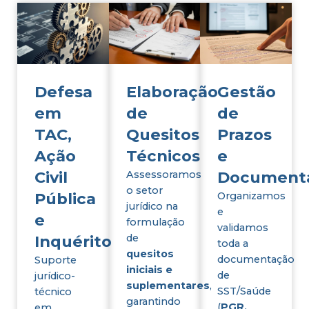
Defesa
Elaboração
Gestão
em
de
de
TAC,
Quesitos
Prazos
Ação
Técnicos
e
Civil
Document
Assessoramos
o setor
Pública
Organizamos
jurídico na
e
e
formulação
validamos
Inquérito
de
toda a
quesitos
documentação
Suporte
iniciais e
de
jurídico-
suplementares
,
SST/Saúde
técnico
garantindo
(
PGR,
em