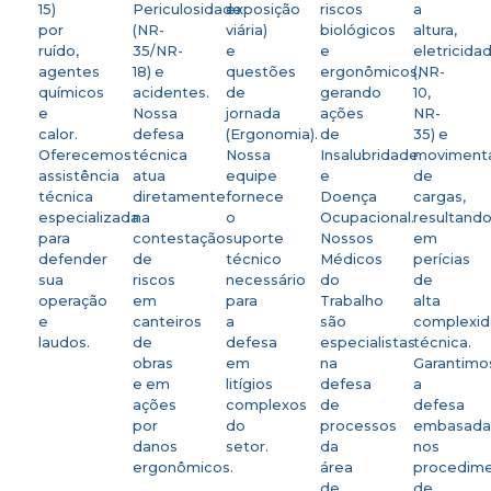
15)
Periculosidade
exposição
riscos
a
por
(NR-
viária)
biológicos
altura,
ruído,
35/NR-
e
e
eletricida
agentes
18) e
questões
ergonômicos,
(NR-
químicos
acidentes.
de
gerando
10,
e
Nossa
jornada
ações
NR-
calor.
defesa
(Ergonomia).
de
35) e
Oferecemos
técnica
Nossa
Insalubridade
moviment
assistência
atua
equipe
e
de
técnica
diretamente
fornece
Doença
cargas,
especializada
na
o
Ocupacional.
resultand
para
contestação
suporte
Nossos
em
defender
de
técnico
Médicos
perícias
sua
riscos
necessário
do
de
operação
em
para
Trabalho
alta
e
canteiros
a
são
complexi
laudos.
de
defesa
especialistas
técnica.
obras
em
na
Garantimo
e em
litígios
defesa
a
ações
complexos
de
defesa
por
do
processos
embasad
danos
setor.
da
nos
ergonômicos.
área
procedim
de
de