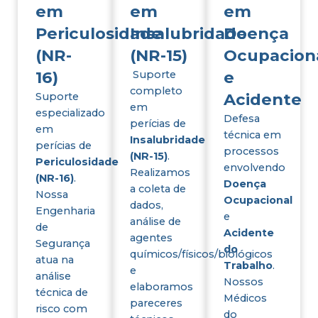
em
em
em
Periculosidade
Insalubridade
Doença
(NR-
(NR-15)
Ocupacion
16)
e
Suporte
completo
Acidente
Suporte
em
especializado
Defesa
perícias de
em
técnica em
Insalubridade
perícias de
processos
(NR-15)
.
Periculosidade
envolvendo
Realizamos
(NR-16)
.
Doença
a coleta de
Nossa
Ocupacional
dados,
Engenharia
e
análise de
de
Acidente
agentes
Segurança
do
químicos/físicos/biológicos
atua na
Trabalho
.
e
análise
Nossos
elaboramos
técnica de
Médicos
pareceres
risco com
do