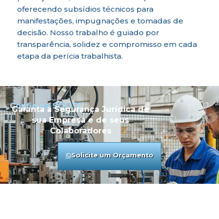
oferecendo subsídios técnicos para
manifestações, impugnações e tomadas de
decisão. Nosso trabalho é guiado por
transparência, solidez e compromisso em cada
etapa da perícia trabalhista.
Confie na SOLITE
Garanta a Segurança Jurídica de
sua Empresa e de seus
Colaboradores
Solicite um Orçamento