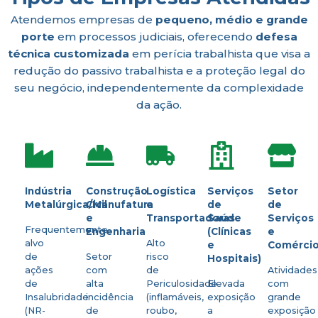
Atendemos empresas de
pequeno, médio e grande
porte
em processos judiciais, oferecendo
defesa
técnica customizada
em perícia trabalhista que visa a
redução do passivo trabalhista e a proteção legal do
seu negócio, independentemente da complexidade
da ação.
Indústria
Construção
Logística
Serviços
Setor
Metalúrgica/Manufatura
Civil
e
de
de
e
Transportadoras
Saúde
Serviços
Frequentemente
Engenharia
(Clínicas
e
alvo
Alto
e
Comérci
de
Setor
risco
Hospitais)
ações
com
de
Atividades
de
alta
Periculosidade
Elevada
com
Insalubridade
incidência
(inflamáveis,
exposição
grande
(NR-
de
roubo,
a
exposição