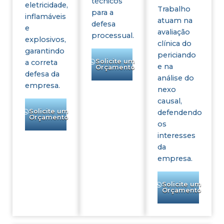
técnicos
eletricidade,
Trabalho
para a
inflamáveis
atuam na
defesa
e
avaliação
processual.
explosivos,
clínica do
garantindo
periciando
Solicite um
a correta
e na
Orçamento
defesa da
análise do
empresa.
nexo
causal,
Solicite um
defendendo
Orçamento
os
interesses
da
empresa.
Solicite um
Orçamento