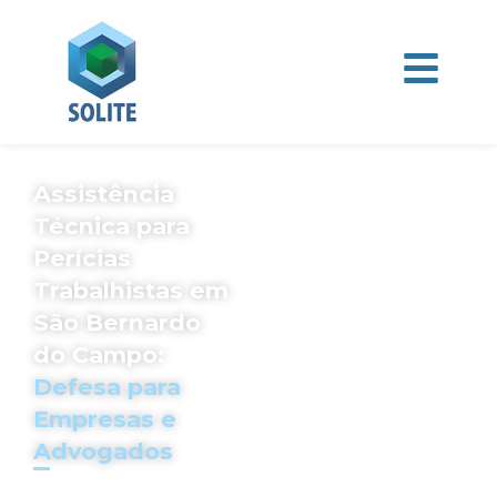
Assistência
Técnica para
Perícias
Trabalhistas em
São Bernardo
do Campo:
Defesa para
Empresas e
Advogados
A SOLITE oferece