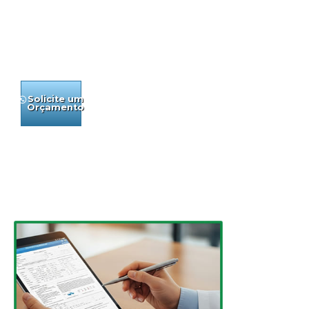
para fortalecer a
defesa da empresa ou
escritórios de
advocacia.
Solicite um
Conheça
Orçamento
Nossos
Serviços