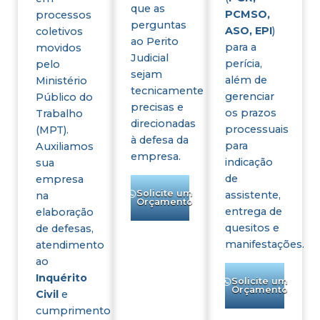
que as
PCMSO,
processos
perguntas
ASO, EPI
)
coletivos
ao Perito
para a
movidos
Judicial
perícia,
pelo
sejam
além de
Ministério
tecnicamente
gerenciar
Público do
precisas e
os prazos
Trabalho
direcionadas
processuais
(MPT).
à defesa da
para
Auxiliamos
empresa.
indicação
sua
de
empresa
Solicite um
assistente,
na
Orçamento
entrega de
elaboração
quesitos e
de defesas,
manifestações.
atendimento
ao
Inquérito
Solicite um
Orçamento
Civil
e
cumprimento