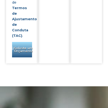
de
Termos
de
Ajustamento
de
Conduta
(TAC)
.
Solicite um
Orçamento